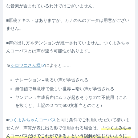
な音素が含まれているわけではございません。
■原稿テキストはありますが、カナのみのデータは用意がござい
ません。
■声の出し方やテンションが統一されていません。つくよみちゃ
んコーパスとは声が違う可能性があります。
※
シロワニさん様
によると……
ナレーション→明るい声が学習される
無価値で無意味で優しい世界→暗い声が学習される
ヤンデレ→生成音声にムラが起きそうなので不使用（これ
を抜くと、上記の２つで600文相当とのこと）
■
つくよみちゃんコーパス
と同じ条件でご利用いただいて構いま
せんが、声質が表に出る形で使用される場合は、
「つくよみちゃ
んコーパスだけでこれができる」という誤解が生じないように、