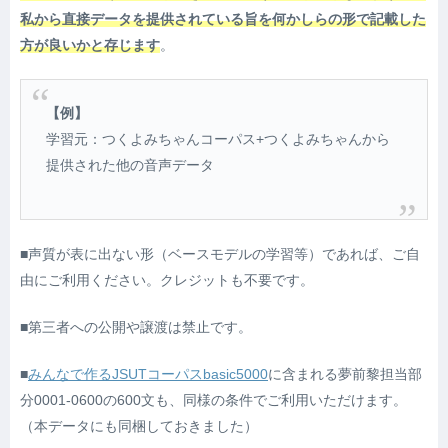
私から直接データを提供されている旨を何かしらの形で記載した
方が良いかと存じます
。
【例】
学習元：つくよみちゃんコーパス+つくよみちゃんから
提供された他の音声データ
■声質が表に出ない形（ベースモデルの学習等）であれば、ご自
由にご利用ください。クレジットも不要です。
■第三者への公開や譲渡は禁止です。
■
みんなで作るJSUTコーパスbasic5000
に含まれる夢前黎担当部
分0001-0600の600文も、同様の条件でご利用いただけます。
（本データにも同梱しておきました）