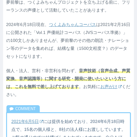
夢前黎は、つくよみちゃんプロジェクトを立ち上げる前に、フリ
ーランスの声優として活動していたことがあります。
2024年6月18日現在、
つくよみちゃんコーパス
は2021年2月16日
に公開された「Vol.1 声優統計コーパス（JVSコーパス準拠）」
の100文しかありませんが、夢前黎のその他の朗読・ナレーショ
ン等のデータを集めれば、結構な量
（1500文程度？）
のデータ
セットになります。
個人・法人、営利・非営利を問わず、
音声技術
（音声合成、声質
変換、音声認識等）
に関する研究・開発に使いたいという方に
は、これを無料で差し上げております
。お気軽に
お声がけ
くだ
さい。
2021年6月5日
には提供を始めており、2024年6月18日時
点で、15名の個人様と、8社の法人様にお渡ししています。