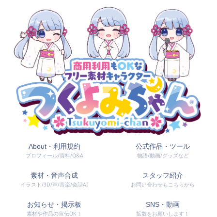
About・利用規約
公式作品・ツール
プロフィール/資料/Q&A
物語/動画/グッズなど
素材・音声合成
スタッフ紹介
イラスト/3D/声/音楽/会話AI
お問い合わせもこちらから
お知らせ・掲示板
SNS・動画
素材や作品の宣伝OK！
拡散をお願いします！