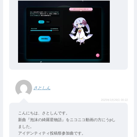
さとしん
2025年3月29日 00:22
こんにちは、さとしんです。
新曲『泡沫の綺羅星物語』をニコニコ動画の方にうpし
ました。
アイデンティティ投稿祭参加曲です。