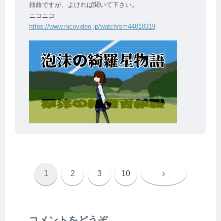
拙曲ですが、よければ聞いて下さい。
ニコニコ
https://www.nicovideo.jp/watch/sm44818319
次
1
2
3
10
へ
コメントをどうぞ