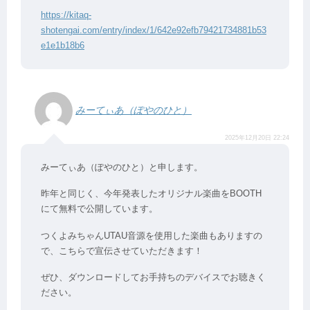
https://kitaq-
shotengai.com/entry/index/1/642e92efb79421734881b53
e1e1b18b6
みーてぃあ（ぽやのひと）
2025年12月20日 22:24
みーてぃあ（ぽやのひと）と申します。
昨年と同じく、今年発表したオリジナル楽曲をBOOTH
にて無料で公開しています。
つくよみちゃんUTAU音源を使用した楽曲もありますの
で、こちらで宣伝させていただきます！
ぜひ、ダウンロードしてお手持ちのデバイスでお聴きく
ださい。