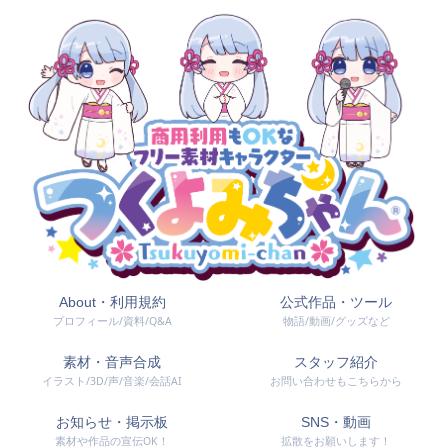
About・利用規約
公式作品・ツール
プロフィール/資料/Q&A
物語/動画/グッズなど
素材・音声合成
スタッフ紹介
イラスト/3D/声/音楽/会話AI
お問い合わせもこちらから
お知らせ・掲示板
SNS・動画
素材や作品の宣伝OK！
拡散をお願いします！