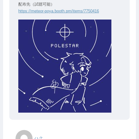
配布先（試聴可能）
https://meteor-poya.booth.pm/items/7750416
ハク