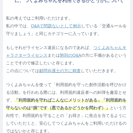
に、つくよみちゃんを利用できるかどうかについて
私の考えではご利用いただけます。
私の中では、
Q&Aで問題ないとして例示
している「交通ルールを
守りましょう」と同じカテゴリーに入っています。
もしそれがライセンス違反になるのであれば、
つくよみちゃんキ
ャラクターライセンス
または
附則のQ&A
の方に不備があるという
ことですので修正したいと存じます。
この点については
顧問弁護士の方に精査
していただきます。
つくよみちゃんを使って「利用規約を守った創作活動を呼びかけ
る活動」を行われる際には、利用規約違反者への糾弾を趣旨とせ
ず、
「利用規約を守ればこんなにメリットがある」「利用規約を
守らないのは“損”です
（悪であるかどうかを問わず）
」
という方
向性で、利用規約を守ることの「お得さ」に焦点を当てるように
していただくと、安心してつくよみちゃんをご利用いただけるの
ではないかと存じます。