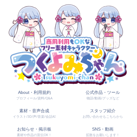
About・利用規約
公式作品・ツール
プロフィール/資料/Q&A
物語/動画/グッズなど
素材・音声合成
スタッフ紹介
イラスト/3D/声/音楽/会話AI
お問い合わせもこちらから
お知らせ・掲示板
SNS・動画
素材や作品の宣伝OK！
拡散をお願いします！