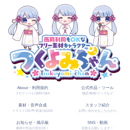
About・利用規約
公式作品・ツール
プロフィール/資料/Q&A
物語/動画/グッズなど
素材・音声合成
スタッフ紹介
イラスト/3D/声/音楽/会話AI
お問い合わせもこちらから
お知らせ・掲示板
SNS・動画
素材や作品の宣伝OK！
拡散をお願いします！