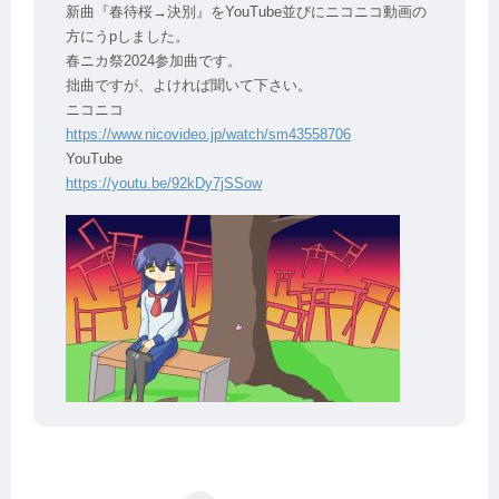
新曲『春待桜→決別』をYouTube並びにニコニコ動画の
方にうpしました。
春ニカ祭2024参加曲です。
拙曲ですが、よければ聞いて下さい。
ニコニコ
https://www.nicovideo.jp/watch/sm43558706
YouTube
https://youtu.be/92kDy7jSSow