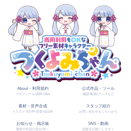
About・利用規約
公式作品・ツール
プロフィール/資料/Q&A
物語/動画/グッズなど
素材・音声合成
スタッフ紹介
イラスト/3D/声/音楽/会話AI
お問い合わせもこちらから
お知らせ・掲示板
SNS・動画
素材や作品の宣伝OK！
拡散をお願いします！