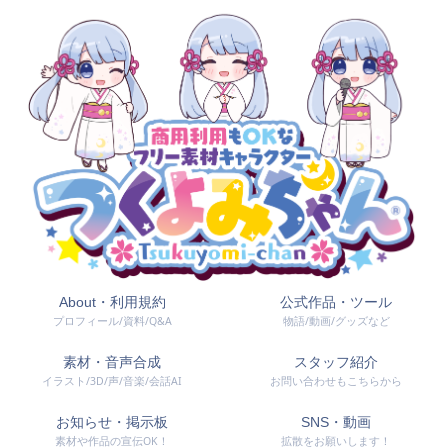
About・利用規約
公式作品・ツール
プロフィール/資料/Q&A
物語/動画/グッズなど
素材・音声合成
スタッフ紹介
イラスト/3D/声/音楽/会話AI
お問い合わせもこちらから
お知らせ・掲示板
SNS・動画
素材や作品の宣伝OK！
拡散をお願いします！