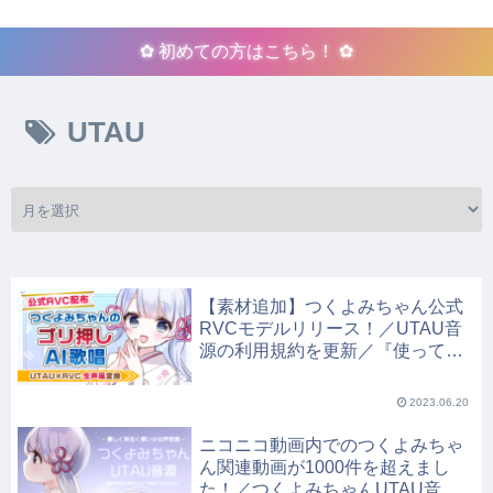
✿ 初めての方はこちら！ ✿
UTAU
【素材追加】つくよみちゃん公式
RVCモデルリリース！／UTAU音
源の利用規約を更新／『使ってく
れてありがとうの歌 UTAURVC
版』配布
2023.06.20
ニコニコ動画内でのつくよみちゃ
ん関連動画が1000件を超えまし
た！／つくよみちゃんUTAU音源