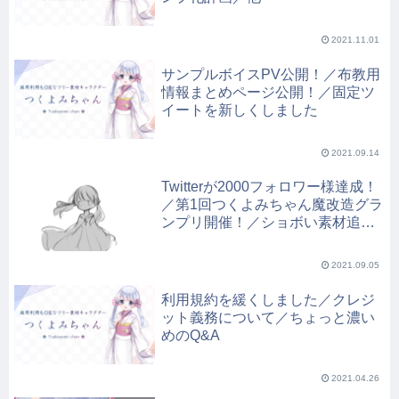
2021.11.01
サンプルボイスPV公開！／布教用
情報まとめページ公開！／固定ツ
イートを新しくしました
2021.09.14
Twitterが2000フォロワー様達成！
／第1回つくよみちゃん魔改造グラ
ンプリ開催！／ショボい素材追加
／ニコニコ親登録用IDアンケート
結果
2021.09.05
利用規約を緩くしました／クレジ
ット義務について／ちょっと濃い
めのQ&A
2021.04.26