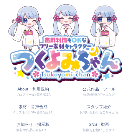
About・利用規約
公式作品・ツール
プロフィール/資料/Q&A
物語/動画/グッズなど
素材・音声合成
スタッフ紹介
イラスト/3D/声/音楽/会話AI
お問い合わせもこちらから
お知らせ・掲示板
SNS・動画
素材や作品の宣伝OK！
拡散をお願いします！