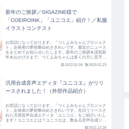
新年のご挨拶／GIGAZINE様で
「COEIROINK」「ユニコエ」紹介！／私服
イラストコンテスト
お世話になっております。「つくよみちゃんプロジェク
ト」企画者の夢前黎ゆめさきれいです。最近のニュース
をまとめてお知らせいたします。新年のご挨拶🎍謹賀新
年🎍おかげさまで、つくよみちゃんは多くの方に見守ら
れながら新年を迎えることができました。本...
2022.01.08
2025.01.23
汎用合成音声エディタ『ユニコエ』がリリ
ースされました！（外部作品紹介）
お世話になっております。「つくよみちゃんプロジェク
ト」企画者の夢前黎ゆめさきれいです。先日リリースさ
れた汎用音声合成エディタ「ユニコエ」をご紹介いたし
ます！ユニコエとは？ユニコエは、数ある音声合成ソフ
トを１つの画面でまとめて操作できるフリー...
2021.12.26