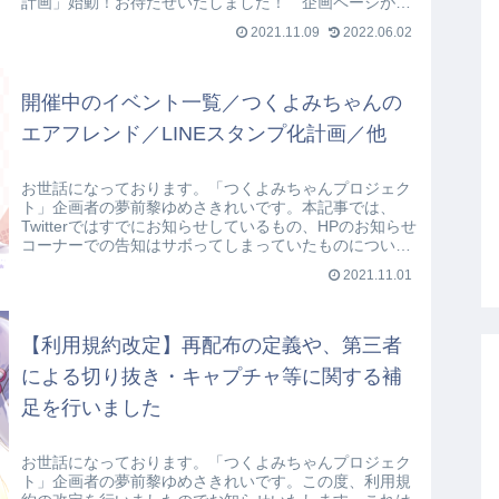
計画」始動！お待たせいたしました！ 企画ページがで
きました！つくよみちゃん会話AI育成計...
2021.11.09
2022.06.02
開催中のイベント一覧／つくよみちゃんの
エアフレンド／LINEスタンプ化計画／他
お世話になっております。「つくよみちゃんプロジェク
ト」企画者の夢前黎ゆめさきれいです。本記事では、
Twitterではすでにお知らせしているもの、HPのお知らせ
コーナーでの告知はサボってしまっていたものについ
て、まとめてお知らせいたします。開...
2021.11.01
【利用規約改定】再配布の定義や、第三者
による切り抜き・キャプチャ等に関する補
足を行いました
お世話になっております。「つくよみちゃんプロジェク
ト」企画者の夢前黎ゆめさきれいです。この度、利用規