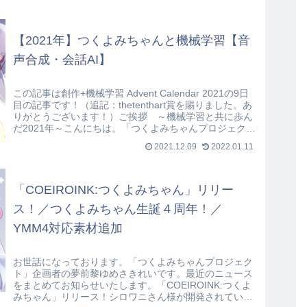
【2021年】つくよみちゃんと機械学習【音
声合成・会話AI】
この記事は創作+機械学習 Advent Calendar 2021の9日
目の記事です！（追記：thetenthart賞を賜りました。あ
りがとうございます！）ご挨拶 ～機械学習と共に歩ん
だ2021年～こんにちは。「つくよみちゃんプロジェク
ト」...
2021.12.09
2022.01.11
「COEIROINK:つくよみちゃん」リリー
ス！／つくよみちゃん生誕４周年！／
YMM4対応素材追加
お世話になっております。「つくよみちゃんプロジェク
ト」企画者の夢前黎ゆめさきれいです。最近のニュース
をまとめてお知らせいたします。「COEIROINK:つくよ
みちゃん」リリース！シロワニさん様が開発されている