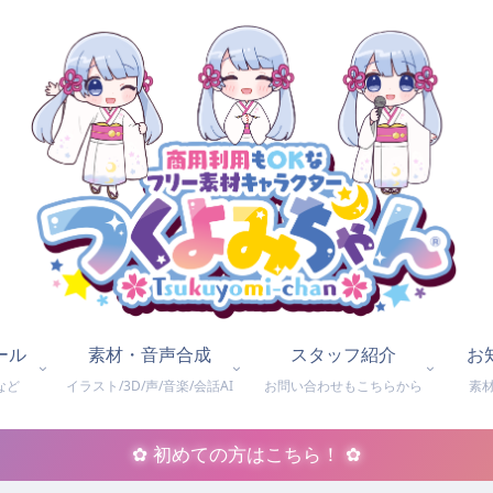
ール
素材・音声合成
スタッフ紹介
お
など
イラスト/3D/声/音楽/会話AI
お問い合わせもこちらから
素
✿ 初めての方はこちら！ ✿