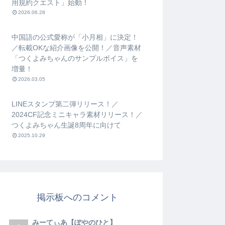
用規約クエスト」始動！
2026.06.28
中国語の公式愛称が「小月相」に決定！
／転載OKな紹介画像を公開！／音声素材
「つくよみちゃんのサンプルボイス」を
増量！
2026.03.05
LINEスタンプ第二弾リリース！／
2024CF記念ミニキャラ素材リリース！／
つくよみちゃん生誕8周年に向けて
2025.10.29
掲示板へのコメント
みーてぃあ【ぽやのひと】