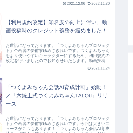
無料の文章読み上げソフト「COE...
2021.12.06
2022.11.30
【利用規約改定】知名度の向上に伴い、動
画投稿時のクレジット義務を緩めました！
お世話になっております。「つくよみちゃんプロジェク
ト」企画者の夢前黎ゆめさきれいです。つくよみちゃん
をより使いやすいキャラクターにするため、利用規約の
改定を行いましたのでお知らせいたします。動画投稿時
のクレジット義務を緩めました利用規約の該...
2021.11.24
「つくよみちゃん会話AI育成計画」始動！
／「六銃士式つくよみちゃんTALQu」リリ
ース！
お世話になっております。「つくよみちゃんプロジェク
ト」企画者の夢前黎ゆめさきれいです。今回は大きいニ
ュースが２つもあります！「つくよみちゃん会話AI育成